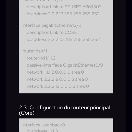
description Link to PE-ISP2 AS64502
ip address 2.2.2.13 255.255.255.252
interface GigabitEthernet2/0
description Link to CORE
ip address 2.2.2.10 255.255.255.252
router ospf 1
router-id 1.1.1.2
passive-interface GigabitEthernet0/0
network 1.1.1.2 0.0.0.0 area 0
network 2.2.2.8 0.0.0.3 area 0
network 2.2.2.12 0.0.0.3 area 0
2.3. Configuration du routeur principal
(Core)
interface Loopback0
ip address 1.1.1.3