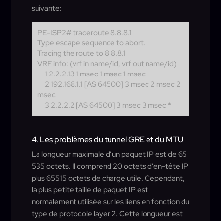
suivante:
PE-ISP2# traceroute 8.8.8.1
Type escape sequence to abort.
Tracing the route to 8.8.8.1
VRF info: (vrf in name/id, vrf out name/id)
1 2.2.2.13 1 msec 1 msec 1 msec
2 192.168.1.1 [AS 64500] 3 msec 2 msec 2
msec
3 2.2.2.2 [AS 64500] 3 msec 3 msec *
4. Les problèmes du tunnel GRE et du MTU
La longueur maximale d’un paquet IP est de 65
535 octets. Il comprend 20 octets d’en-tête IP
plus 65515 octets de charge utile. Cependant,
la plus petite taille de paquet IP est
normalement utilisée sur les liens en fonction du
type de protocole layer 2. Cette longueur est