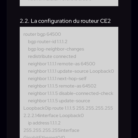
2.2. La configuration du routeur CE2
router bgp 64500
bgp router-id 1.1.1.2
bgp log-neighbor-changes
redistribute connected
neighbor 1.1.1.1 remote-as 64500
neighbor 1.1.1.1 update-source Loopback0
neighbor 1.1.1.1 next-hop-self
neighbor 1.1.1.5 remote-as 64502
neighbor 1.1.1.5 disable-connected-check
neighbor 1.1.1.5 update-source
Loopback0
ip route 1.1.1.5 255.255.255.255
2.2.2.14interface Loopback0
ip address 1.1.1.2
255.255.255.255
interface
GigabitEthernet0/0