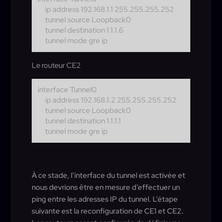
ip address 192.168.1.1 255.255.255.252
tunnel source Loopback0
tunnel destination 1.1.1.6
tunnel mode gre ip
Le routeur CE2
interface Tunnel0
ip address 192.168.1.2 255.255.255.252
tunnel source Loopback0
tunnel destination 1.1.1.1
tunnel mode gre ip
À ce stade, l’interface du tunnel est activée et
nous devrions être en mesure d’effectuer un
ping entre les adresses IP du tunnel. L’étape
suivante est la reconfiguration de CE1 et CE2.