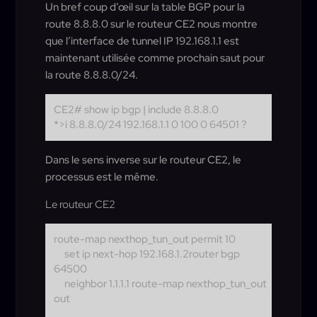
Un bref coup d’œil sur la table BGP pour la
route 8.8.8.0 sur le routeur CE2 nous montre
que l’interface de tunnel IP 192.168.1.1 est
maintenant utilisée comme prochain saut pour
la route 8.8.8.0/24.
CE2# show ip bgp | include 8.8.8.0
*>i 8.8.8.0/24 192.168.1.1 0 100 0 64501 ?
Dans le sens inverse sur le routeur CE2, le
processus est le même.
Le routeur CE2
route-map nexthop_tun_out permit 10
set ip next-hop 192.168.1.2
router bgp
64500
neighbor 1.1.1.1 route-map nexthop_tun_out
out