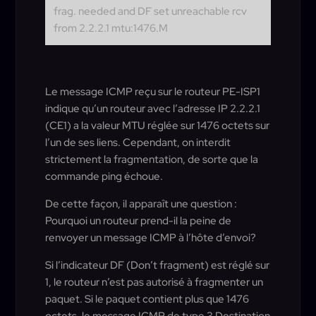
frag. needed and DF set unreachable rcv
from 2.2.2.1 mtu:1476.M
Le message ICMP reçu sur le routeur PE-ISP1
indique qu’un routeur avec l’adresse IP 2.2.2.1
(CE1) a la valeur MTU réglée sur 1476 octets sur
l’un de ses liens. Cependant, on interdit
strictement la fragmentation, de sorte que la
commande ping échoue.
De cette façon, il apparaît une question :
Pourquoi un routeur prend-il la peine de
renvoyer un message ICMP à l’hôte d’envoi?
Si l’indicateur DF (Don’t fragment) est réglé sur
1, le routeur n’est pas autorisé à fragmenter un
paquet. Si le paquet contient plus que 1476
octets, le message ICMP de type 3 Destination