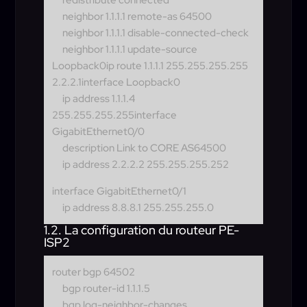
neighbor 1.1.1.1 remote-as 64500
neighbor 1.1.1.1 disable-connected-check
neighbor 1.1.1.1 update-source
Loopback0
ip route 1.1.1.1 255.255.255.255
2.2.2.1interface Loopback0
ip address 1.1.1.4
255.255.255.255
interface
GigabitEthernet0/0
description Link to CORE AS64500
ip address 2.2.2.2 255.255.255.252
interface GigabitEthernet0/1
ip address 8.8.8.1 255.255.255.0
1.2. La configuration du routeur PE-
ISP2
router bgp 64502
bgp router-id 1.1.1.5
bgp log-neighbor-changes