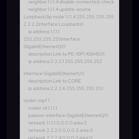
neighbor 1.1.1.4 disable-connected-check
neighbor 1.1.1.4 update-source
Loopback0
ip route 1.1.1.4 255.255.255.255
2.2.2.2interface Loopback0
ip address 1.1.1.1
255.255.255.255
interface
GigabitEthernet0/0
description Link to PE-ISP1 AS64501
ip address 2.2.2.1 255.255.255.252
interface GigabitEthernet1/0
description Link to CORE
ip address 2.2.2.6 255.255.255.252
router ospf 1
router-id 1.1.1.1
passive-interface GigabitEthernet0/0
network 1.1.1.1 0.0.0.0 area 0
network 2.2.2.0 0.0.0.3 area 0
network 2.2.2.4 0.0.0.3 area 0