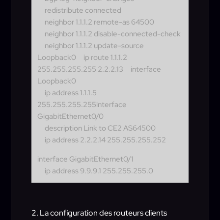
redistribute connected
neighbor 1.1.1.2 remote-as 64500
neighbor 1.1.1.2 disable-connected-check
neighbor 1.1.1.2 update-source
Loopback0
ip route 1.1.1.2
255.255.255.255 2.2.2.13
interface
Loopback0
ip address 1.1.1.5
255.255.255.255
interface
GigabitEthernet0/0
description Link to CE2 AS64500
ip address 2.2.2.14 255.255.255.252
interface GigabitEthernet0/1
ip address 9.9.9.1 255.255.255.0
2. La configuration des routeurs clients