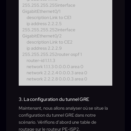
255.255.255.255
interface
GigabitEthernet0/1
description Link to CE1
ip address 2.2.2.5
255.255.255.252
interface
GigabitEthernet0/2
description Link to CE2
ip address 2.2.2.9
255.255.255.252
router ospf 1
router-id 1.1.1.3
network 1.1.1.3 0.0.0.0 area 0
network 2.2.2.4 0.0.0.3 area 0
network 2.2.2.8 0.0.0.3 area 0
3. La configuration du tunnel GRE
Maintenant, nous allons analyser où se situe la
configuration du tunnel GRE dans notre
scénario. Vérifions d’abord une table de
routage sur le routeur PE-ISP2.