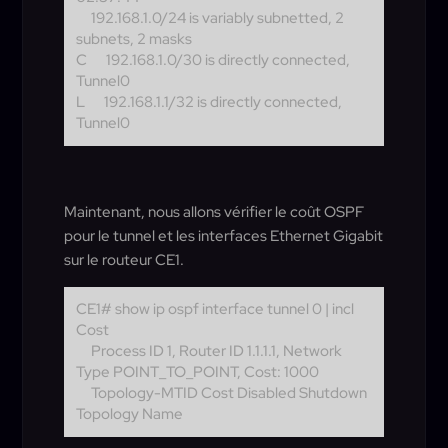
192.168.1.0/24 is variably subnetted, 2
subnets, 2 masks
C
192.168.1.0/30 is directly connected,
Tunnel0
L
192.168.1.1/32 is directly connected,
Tunnel0
Maintenant, nous allons vérifier le coût OSPF
pour le tunnel et les interfaces Ethernet Gigabit
sur le routeur CE1.
CE1# show ip ospf interface tunnel 0 | incl
Cost
Process ID 1, Router ID 1.1.1.1, Network
Type POINT_TO_POINT, Cost: 1000
Topology-MTID Cost Disabled Shutdown
Topology Name