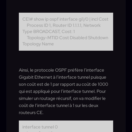
CE1# show ip ospf interface gi1/0 | incl Cost
Process ID 1, Router ID 1.1.1.1, Network
Type BROADCAST, Cost: 1
Topology-MTID Cost Disabled Shutdown
Topology Name
Ainsi, le protocole OSPF préfère l’interface
Gigabit Ethernet à l’interface tunnel puisque
son coût est de 1 par rapport au coût de 1000
qui est appliqué pour l’interface tunnel. Pour
simuler un routage récursif, on va modifier le
coût de l’interface tunnel à 1 sur les deux
routeurs CE.
interface tunnel 0