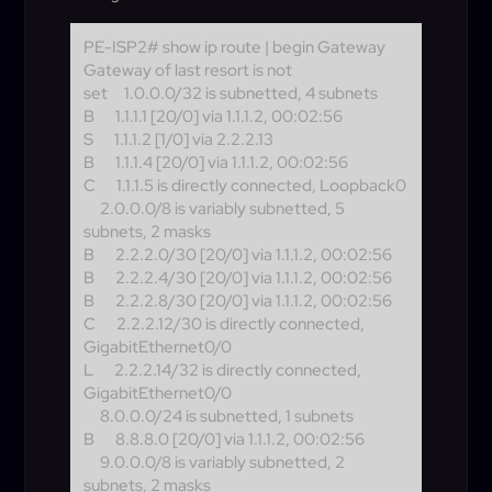
PE-ISP2# show ip route | begin Gateway
Gateway of last resort is not
set
1.0.0.0/32 is subnetted, 4 subnets
B
1.1.1.1 [20/0] via 1.1.1.2, 00:02:56
S
1.1.1.2 [1/0] via 2.2.2.13
B
1.1.1.4 [20/0] via 1.1.1.2, 00:02:56
C
1.1.1.5 is directly connected, Loopback0
2.0.0.0/8 is variably subnetted, 5
subnets, 2 masks
B
2.2.2.0/30 [20/0] via 1.1.1.2, 00:02:56
B
2.2.2.4/30 [20/0] via 1.1.1.2, 00:02:56
B
2.2.2.8/30 [20/0] via 1.1.1.2, 00:02:56
C
2.2.2.12/30 is directly connected,
GigabitEthernet0/0
L
2.2.2.14/32 is directly connected,
GigabitEthernet0/0
8.0.0.0/24 is subnetted, 1 subnets
B
8.8.8.0 [20/0] via 1.1.1.2, 00:02:56
9.0.0.0/8 is variably subnetted, 2
subnets, 2 masks