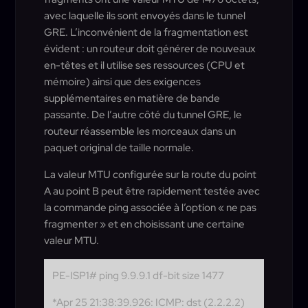
avec laquelle ils sont envoyés dans le tunnel
GRE. L’inconvénient de la fragmentation est
évident : un routeur doit générer de nouveaux
en-têtes et il utilise ses ressources (CPU et
mémoire) ainsi que des exigences
supplémentaires en matière de bande
passante. De l’autre côté du tunnel GRE, le
routeur réassemble les morceaux dans un
paquet original de taille normale.
La valeur MTU configurée sur la route du point
A au point B peut être rapidement testée avec
la commande ping associée à l’option « ne pas
fragmenter » et en choisissant une certaine
valeur MTU.
PE-ISP1# ping 9.9.9.1 df-bit size 1477
*Apr 25 21:38:39.926: ICMP: dst (2.2.2.2)