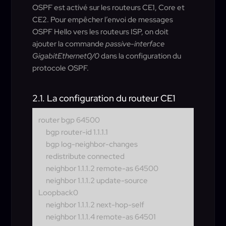
OSPF est activé sur les routeurs CE1, Core et
CE2. Pour empêcher l’envoi de messages
OSPF Hello vers les routeurs ISP, on doit
ajouter la commande
passive-interface
GigabitEthernet0/0
dans la configuration du
protocole OSPF.
2.1. La configuration du routeur CE1
router bgp 64500
bgp router-id 1.1.1.1
bgp log-neighbor-changes
redistribute connected
neighbor 1.1.1.2 remote-as 64500
neighbor 1.1.1.2 update-source
Loopback0
neighbor 1.1.1.2 next-hop-self
neighbor 1.1.1.4 remote-as 64501