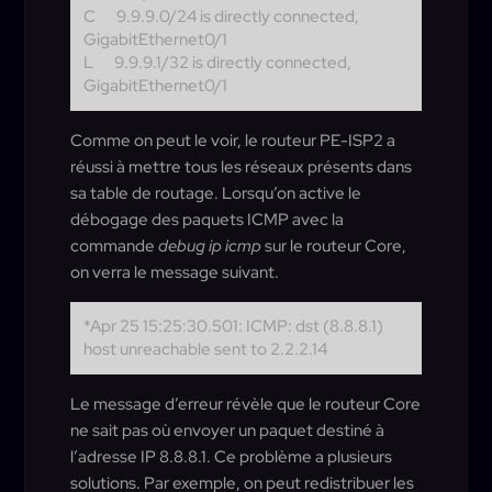
C
9.9.9.0/24 is directly connected,
GigabitEthernet0/1
L
9.9.9.1/32 is directly connected,
GigabitEthernet0/1
Comme on peut le voir, le routeur PE-ISP2 a
réussi à mettre tous les réseaux présents dans
sa table de routage. Lorsqu’on active le
débogage des paquets ICMP avec la
commande
debug ip icmp
sur le routeur Core,
on verra le message suivant.
*Apr 25 15:25:30.501: ICMP: dst (8.8.8.1)
host unreachable sent to 2.2.2.14
Le message d’erreur révèle que le routeur Core
ne sait pas où envoyer un paquet destiné à
l’adresse IP 8.8.8.1. Ce problème a plusieurs
solutions. Par exemple, on peut redistribuer les