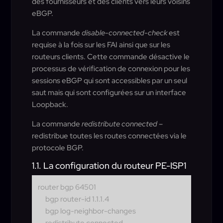
des fournisseurs et des clients vers leurs voisins
eBGP.
La commande
disable-connected-check
est
requise à la fois sur les FAI ainsi que sur les
routeurs clients. Cette commande désactive le
processus de vérification de connexion pour les
sessions eBGP qui sont accessibles par un seul
saut mais qui sont configurées sur un interface
Loopback.
La commande
redistribute connected
–
redistribue toutes les routes connectées via le
protocole BGP.
1.1. La configuration du routeur PE-ISP1
router bgp 64501
bgp router-id 1.1.1.4
bgp log-neighbor-changes
redistribute connected