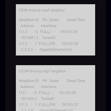
CE1# show ip ospf neighbor
Neighbor ID Pri State Dead Time
Address Interface
1.1.1.2 0 FULL/ – 00:00:34
192.168.1.2 Tunnel0
1.1.1.3 1 FULL/DR 00:00:38
2.2.2.5 GigabitEthernet1/0
CE2# show ip ospf neighbor
Neighbor ID Pri State Dead Time
Address Interface
1.1.1.1 0 FULL/ – 00:00:36
192.168.1.1 Tunnel0
1.1.1.3 1 FULL/DR 00:00:32
2.2.2.9 GigabitEthernet2/0