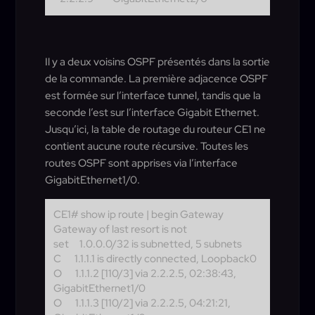
Il y a deux voisins OSPF présentés dans la sortie
de la commande. La première adjacence OSPF
est formée sur l’interface tunnel, tandis que la
seconde l’est sur l’interface Gigabit Ethernet.
Jusqu’ici, la table de routage du routeur CE1 ne
contient aucune route récursive. Toutes les
routes OSPF sont apprises via l’interface
GigabitEthernet1/0.
CE1# show ip route | begin Gateway
Gateway of last resort is not
set
1.0.0.0/32 is subnetted, 5 subnets
C
1.1.1.1 is directly connected, Loopback0
O
1.1.1.2 [110/3] via 2.2.2.5, 02:38:43,
GigabitEthernet1/0
O
1.1.1.3 [110/2] via 2.2.2.5, 04:21:21,