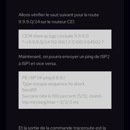
Allons vérifier le saut suivant pour la route
9.9.9.0/24 sur le routeur CE1.
CE1# show ip bgp | include 9.9.9.0
*>i 9.9.9.0/24 192.168.1.2 0 100 0 64502 ?
Maintenant, on pourra envoyer un ping de ISP2
à ISP1 et vice versa.
PE-ISP2# ping 8.8.8.1
Type escape sequence to abort.
Send!!!!!
Success rate is 100 percent (5/5), round-
trip min/avg/max = 2/2/3 ms
Et la sortie de la commande traceroute est la